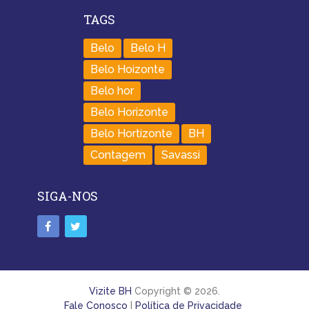
TAGS
Belo
Belo H
Belo Hoizonte
Belo hor
Belo Horizonte
Belo Hortizonte
BH
Contagem
Savassi
SIGA-NOS
Vizite BH
Copyright © 2026.
Fale Conosco
|
Política de Privacidade