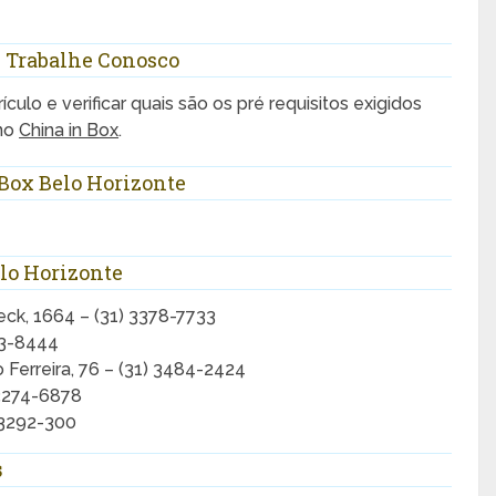
– Trabalhe Conosco
ículo e verificar quais são os pré requisitos exigidos
 no
China in Box
.
Box Belo Horizonte
lo Horizonte
ck, 1664 – (31) 3378-7733
13-8444
 Ferreira, 76 – (31) 3484-2424
 3274-6878
 3292-300
s