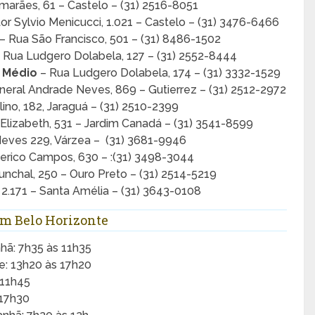
marães, 61 – Castelo – (31) 2516-8051
r Sylvio Menicucci, 1.021 – Castelo – (31) 3476-6466
– Rua São Francisco, 501 – (31) 8486-1502
 Rua Ludgero Dolabela, 127 – (31) 2552-8444
o Médio
– Rua Ludgero Dolabela, 174 – (31) 3332-1529
eral Andrade Neves, 869 – Gutierrez – (31) 2512-2972
ino, 182, Jaraguá – (31) 2510-2399
Elizabeth, 531 – Jardim Canadá – (31) 3541-8599
eves 229, Várzea – (31) 3681-9946
erico Campos, 630 – :(31) 3498-3044
Funchal, 250 – Ouro Preto – (31) 2514-5219
 2.171 – Santa Amélia – (31) 3643-0108
m Belo Horizonte
nhã: 7h35 às 11h35
de: 13h20 às 17h20
 11h45
 17h30