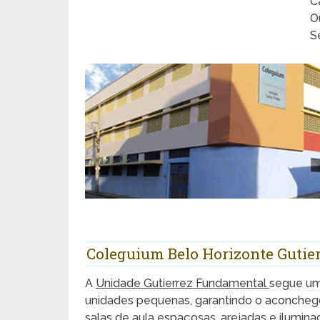
C
O
S
Coleguium Belo Horizonte Gutie
A
Unidade Gutierrez Fundamental
segue um
unidades pequenas, garantindo o aconchego
salas de aula espaçosas, arejadas e ilumina