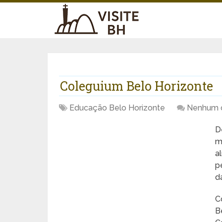
Coleguium Belo Horizonte
Educação Belo Horizonte
Nenhum 
D
m
a
p
d
C
B