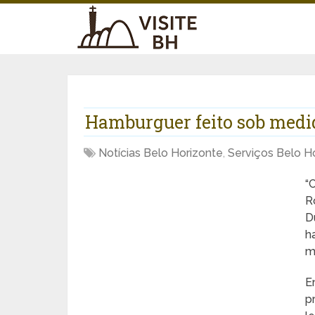
Hamburguer feito sob medi
Notícias Belo Horizonte
,
Serviços Belo H
“
R
D
h
m
E
p