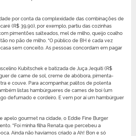
idade por conta da complexidade das combinações de
caré (R$ 39,90), por exemplo, partiu das cozinhas
 com pimentões salteados, mel de milho, queijo coalho
ão no pão de milho. “O público de BH é cada vez
a casa sem conceito. As pessoas concordam em pagar
uscelino Kubitschek e batizada de Juça Jequiti (R$
guer de carne de sol, creme de abóbora, pimenta-
tra e couve. Para acompanhar, palitos de polenta
 também listas hambúrgueres de carnes de boi (um
ango defumado e cordeiro. E vem por aí um hambúrguer
e apelo gourmet na cidade, o Eddie Fine Burger
to. “Foi minha filha Renata que percebeu a
oca. Ainda não havíamos criado a Ah! Bon e só