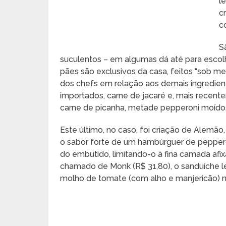
l
c
c
S
suculentos – em algumas dá até para escolh
pães são exclusivos da casa, feitos “sob med
dos chefs em relação aos demais ingredient
importados, carne de jacaré e, mais recent
carne de picanha, metade pepperoni moído
Este último, no caso, foi criação de Alemão,
o sabor forte de um hambúrguer de pepperon
do embutido, limitando-o à fina camada afi
chamado de Monk (R$ 31,80), o sanduíche le
molho de tomate (com alho e manjericão) no