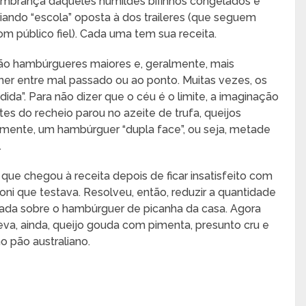
embrança daqueles humildes bifinhos congelados e
riando “escola” oposta à dos traileres (que seguem
om público fiel). Cada uma tem sua receita.
ão hambúrgueres maiores e, geralmente, mais
er entre mal passado ou ao ponto. Muitas vezes, os
ida”. Para não dizer que o céu é o limite, a imaginação
es do recheio parou no azeite de trufa, queijos
emente, um hambúrguer “dupla face”, ou seja, metade
.
 que chegou à receita depois de ficar insatisfeito com
i que testava. Resolveu, então, reduzir a quantidade
xada sobre o hambúrguer de picanha da casa. Agora
va, ainda, queijo gouda com pimenta, presunto cru e
 pão australiano.