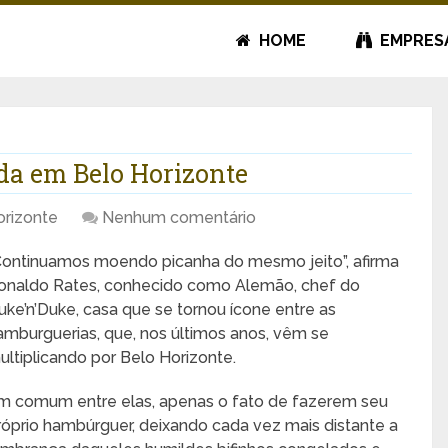
HOME
EMPRES
da em Belo Horizonte
orizonte
Nenhum comentário
Continuamos moendo picanha do mesmo jeito”, afirma
onaldo Rates, conhecido como Alemão, chef do
uke’n’Duke, casa que se tornou ícone entre as
amburguerias, que, nos últimos anos, vêm se
ultiplicando por Belo Horizonte.
m comum entre elas, apenas o fato de fazerem seu
róprio hambúrguer, deixando cada vez mais distante a