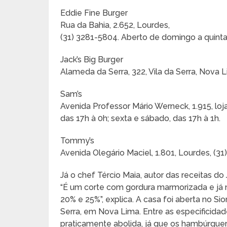
Eddie Fine Burger
Rua da Bahia, 2.652, Lourdes,
(31) 3281-5804. Aberto de domingo a quinta,
Jack’s Big Burger
Alameda da Serra, 322, Vila da Serra, Nova 
Sam’s
Avenida Professor Mário Werneck, 1.915, loja
das 17h à 0h; sexta e sábado, das 17h à 1h.
Tommy’s
Avenida Olegário Maciel, 1.801, Lourdes, (31
Já o chef Tércio Maia, autor das receitas do
“É um corte com gordura marmorizada e já n
20% e 25%”, explica. A casa foi aberta no Sio
Serra, em Nova Lima. Entre as especificidades
praticamente abolida, já que os hambúrguere