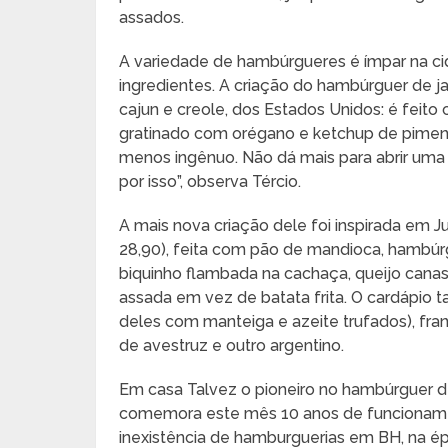
assados.
A variedade de hambúrgueres é ímpar na c
ingredientes. A criação do hambúrguer de ja
cajun e creole, dos Estados Unidos: é feito
gratinado com orégano e ketchup de piment
menos ingênuo. Não dá mais para abrir um
por isso”, observa Tércio.
A mais nova criação dele foi inspirada em J
28,90), feita com pão de mandioca, hambúr
biquinho flambada na cachaça, queijo canas
assada em vez de batata frita. O cardápio
deles com manteiga e azeite trufados), fr
de avestruz e outro argentino.
Em casa Talvez o pioneiro no hambúrguer d
comemora este mês 10 anos de funcionamen
inexistência de hamburguerias em BH, na ép