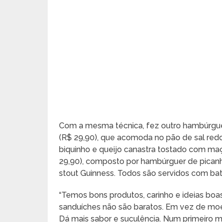
Com a mesma técnica, fez outro hambúrguer
(R$ 29,90), que acomoda no pão de sal red
biquinho e queijo canastra tostado com maç
29,90), composto por hambúrguer de picanh
stout Guinness. Todos são servidos com bata
“Temos bons produtos, carinho e ideias bo
sanduíches não são baratos. Em vez de moe
Dá mais sabor e suculência. Num primeiro 