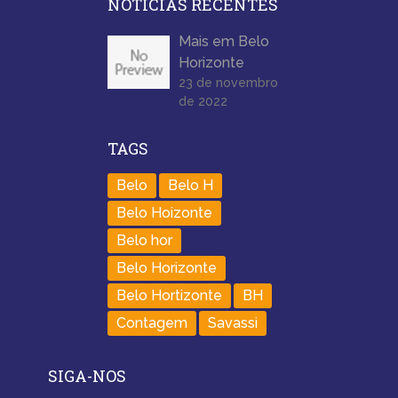
NOTÍCIAS RECENTES
Mais em Belo
Horizonte
23 de novembro
de 2022
TAGS
Belo
Belo H
Belo Hoizonte
Belo hor
Belo Horizonte
Belo Hortizonte
BH
Contagem
Savassi
SIGA-NOS