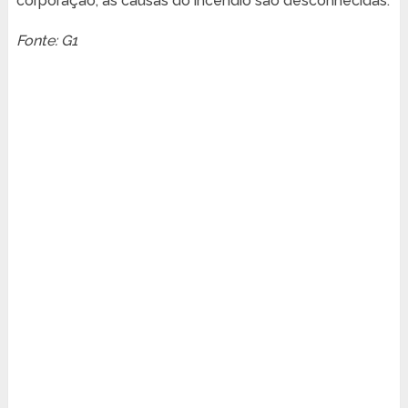
corporação, as causas do incêndio são desconhecidas.
Fonte: G1