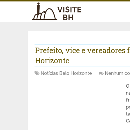
Prefeito, vice e vereadore
Horizonte
Notícias Belo Horizonte
Nenhum co
O
n
f
p
t
C