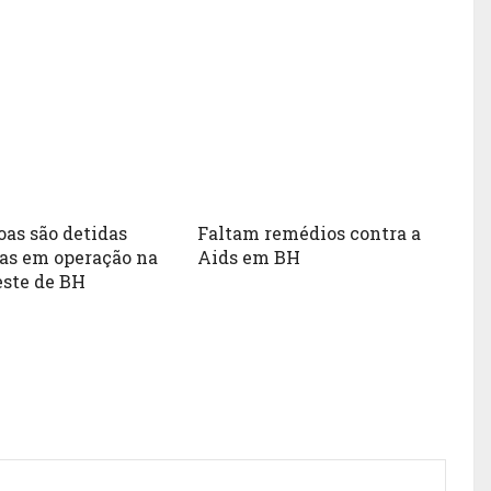
oas são detidas
Faltam remédios contra a
as em operação na
Aids em BH
este de BH