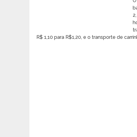
O
b
2
h
t
R$ 1,10 para R$1,20, e o transporte de carr