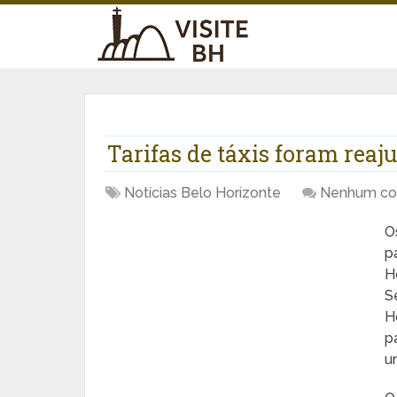
Tarifas de táxis foram reaj
Notícias Belo Horizonte
Nenhum co
O
p
H
S
H
p
u