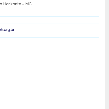
elo Horizonte – MG
h.org.br