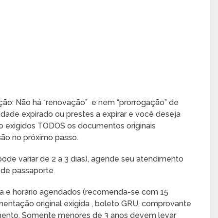
ção: Não há “renovação” e nem “prorrogação” de
idade expirado ou prestes a expirar e você deseja
 exigidos TODOS os documentos originais
ssão no próximo passo.
e variar de 2 a 3 dias), agende seu atendimento
 de passaporte.
ia e horário agendados (recomenda-se com 15
ntação original exigida , boleto GRU, comprovante
nto. Somente menores de 3 anos devem levar