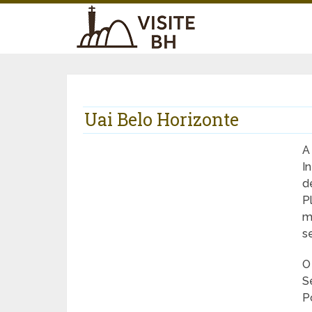
Uai Belo Horizonte
I
d
P
m
s
O
S
P