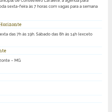
icipal de Conselheiro Lafaiete, a agenda para
oda sexta-feira às 7 horas com vagas para a semana
Horizonte
exta das 7h às 19h. Sábado das 8h às 14h (exceto
nte
izonte – MG