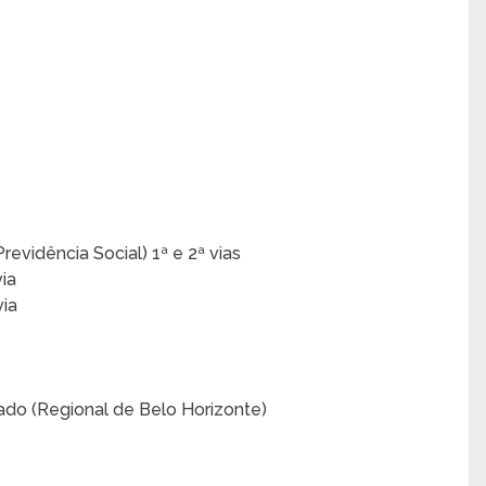
evidência Social) 1ª e 2ª vias
via
via
ado (Regional de Belo Horizonte)