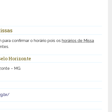
issas
para confirmar o horário pois os
horários de Missa
ntes.
Belo Horizonte
izonte – MG
g.br/