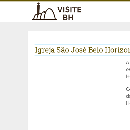
Igreja São José Belo Horizo
e
H
C
d
H