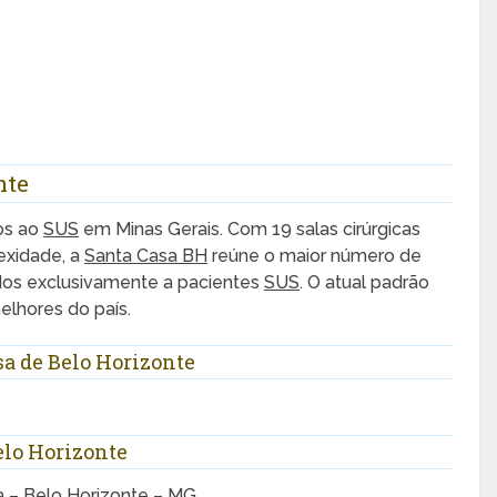
nte
ços ao
SUS
em Minas Gerais. Com 19 salas cirúrgicas
exidade, a
Santa Casa BH
reúne o maior número de
nados exclusivamente a pacientes
SUS
. O atual padrão
elhores do país.
a de Belo Horizonte
elo Horizonte
ia – Belo Horizonte – MG