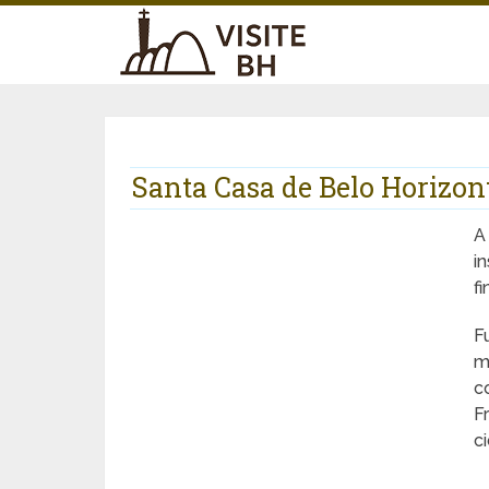
Santa Casa de Belo Horizon
i
fi
F
m
c
F
c