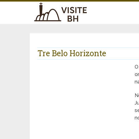
Tre Belo Horizonte
o
n
N
J
s
n