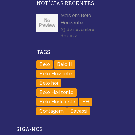
NOTÍCIAS RECENTES
Mais em Belo
Horizonte
23 de novembro
de 2022
TAGS
Belo
Belo H
Belo Hoizonte
Belo hor
Belo Horizonte
Belo Hortizonte
BH
Contagem
Savassi
SIGA-NOS